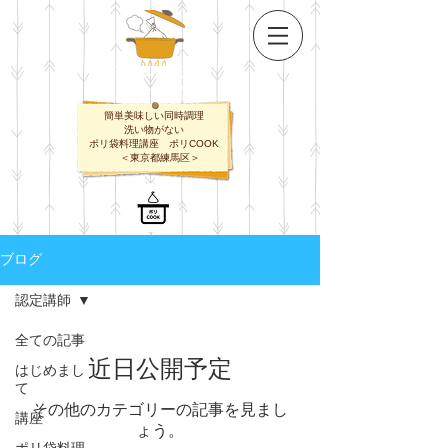
簡単美味しい同時調理
​洗い物がない
ポリ袋料理講座 ポリCOOK
​＜東京都練馬区＞
ブログ
認定講師
全ての記事
近日公開予定
はじめまし
て
その他のカテゴリーの記事を見まし
講座
ょう。