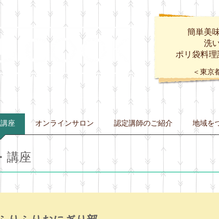
簡単美
​洗
ポリ袋料理
​＜東京
式講座
オンラインサロン
認定講師のご紹介
地域を
・講座