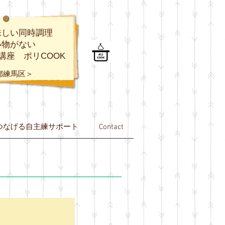
味しい同時調理
い物がない
講座 ポリCOOK
都練馬区＞
つなげる自主練サポート
Contact