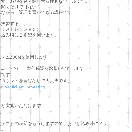
せず、お顔を見て話す大変便利なツールです。
け聞くだけではない！
ながら、調理実習ができる講座です
実習する）、
モストレーション）
込み時にご希望を伺います。
テムZOOMを使用します。
ンロードの上、動作確認をお願いいたします。
料です。
カウントを登録なしで大丈夫です。
nload#client_4meeting
り実施いただけます
t
続テストの時間をもうけますので、お申し込み時にメッ
す。