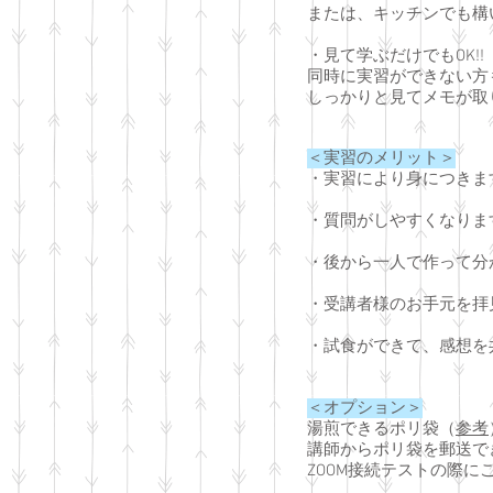
または、キッチンでも構
・見て学ぶだけでもOK!!
同時に実習ができない方
しっかりと見てメモが取
＜実習のメリット＞
・実習により身につきま
・質問がしやすくなりま
・後から一人で作って分
・受講者様のお手元を拝
・
試食ができて、感想を
＜オプション＞
湯煎できるポリ袋（
参考
講師からポリ袋を郵送で
ZOOM接続テストの際に