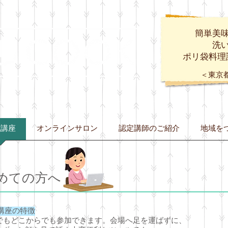
簡単美
​洗
ポリ袋料理
​＜東京
式講座
オンラインサロン
認定講師のご紹介
地域を
めての方へ
ン講座の特徴
宅でもどこからでも参加できます。会場へ足を運ばずに、