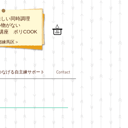
味しい同時調理
い物がない
講座 ポリCOOK
都練馬区＞
つなげる自主練サポート
Contact