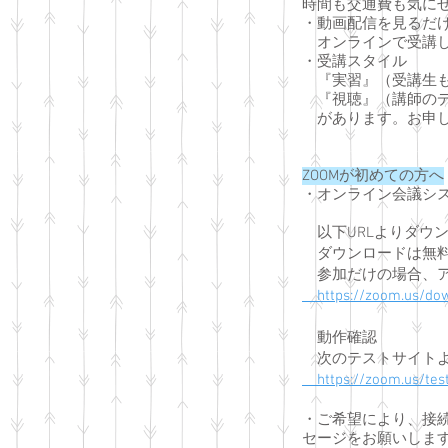
時間も交通費も気に
・動画配信を見るだ
オンラインで受講し
・受講スタイル
『実習』（受講生も
『視聴』（講師のデ
があります。お申し
ZOOMが初めての方へ
・
オンライン会議シス
以下URLよりダウ
​
ダウンロードは無
参加だけの場合、ア
https://zoom.us/dow
動作確認
次のテストサイトよ
https://zoom.us/tes
・ご希望により、接
セージをお願いしま