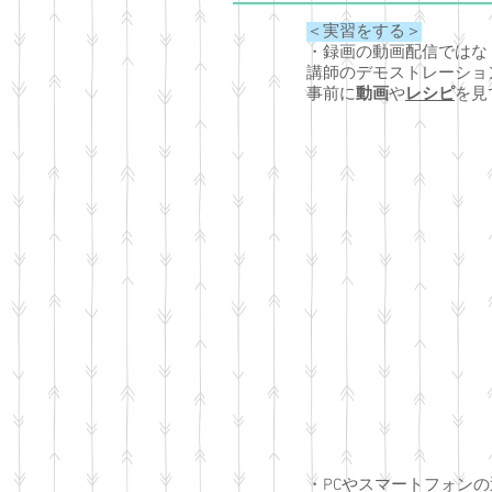
＜実習をする＞
・録画の動画配信ではな
講師のデモストレーショ
事前に
動画
や
レシピ
を見
・
PCやスマートフォン