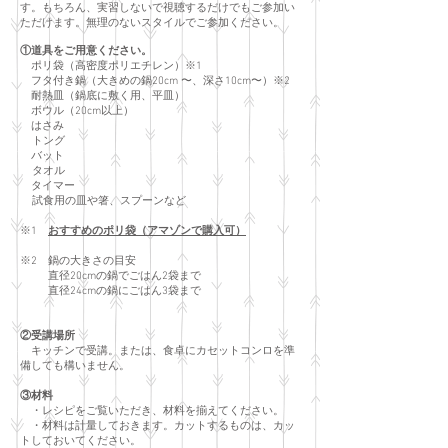
す。もちろん、実習しないで視聴するだけでもご参加い
ただけます。無理のないスタイルでご参加ください。
①道具をご用意ください。
ポリ袋（高密度ポリエチレン）※1
フタ付き鍋（大きめの鍋20cm 〜、深さ10cm〜）※2
耐熱皿（鍋底に敷く用、平皿）
ボウル（20cm以上）
はさみ
トング
バット
タオル
タイマー
試食用の皿や箸、スプーンなど
※1
おすすめのポリ袋（アマゾンで購入可）
※2 鍋の大きさの目安
直径20cmの鍋でごはん2袋まで
直径24cmの鍋にごはん3袋まで
②受講場所
キッチンで受講。または、食卓にカセットコンロを準
備しても構いません。
③材料
・レシピをご覧いただき、材料を揃えてください。
・材料は計量しておきます。カットするものは、カッ
トしておいてください。