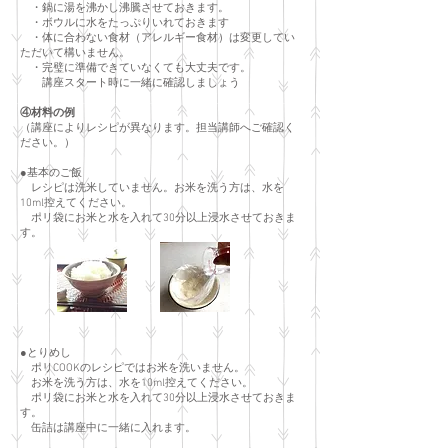
・鍋に湯を沸かし沸騰させておきます。
・ボウルに水をたっぷりいれておきます
・体に合わない食材（アレルギー食材）は変更してい
ただいて構いません。
・完璧に準備できていなくても大丈夫です。
講座スタート時に一緒に確認しましょう
④材料の例
（講座によりレシピが異なります。担当講師へご確認く
ださい。）
●基本のご飯
レシピは洗米していません。お米を洗う方は、水を
10ml控えてください。
ポリ袋にお米と水を入れて30分以上浸水させておきま
す。
●とりめし
ポリCOOKのレシピではお米を洗いません。
お米を洗う方は、水を10ml控えてください。
ポリ袋にお米と水を入れて30分以上浸水させておきま
す。
缶詰は講座中に一緒に入れます。