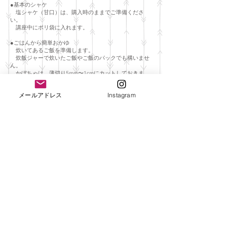
●基本のシャケ
塩シャケ（甘口）は、購入時のままでご準備くださ
い。
講座中にポリ袋に入れます。
●ごはんから簡単おかゆ
炊いてあるご飯を準備します。
炊飯ジャーで炊いたご飯やご飯のパックでも構いませ
ん。
かぼちゃは、薄切り5mm〜1cmにカットしておきま
す。
メールアドレス
Instagram
●乾物の味噌汁
ご自宅のある味噌と乾物、ポットのお湯をご用意くだ
さい。